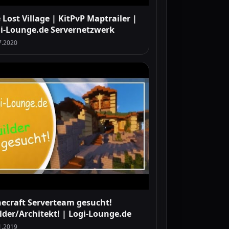
 Lost Village | KitPvP Maptrailer |
i-Lounge.de Servernetzwerk
7.2020
ecraft Serverteam gesucht!
lder/Architekt! | Logi-Lounge.de
1.2019