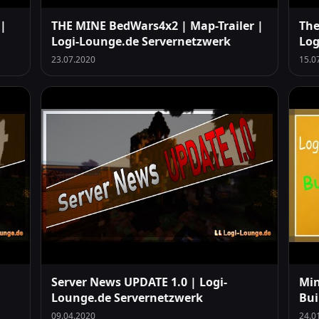
 |
THE MINE BedWars4x2 | Map-Trailer |
The
Logi-Lounge.de Servernetzwerk
Log
23.07.2020
15.0
Server News UPDATE 1.0 | Logi-
Min
Lounge.de Servernetzwerk
Bui
09.04.2020
24.0