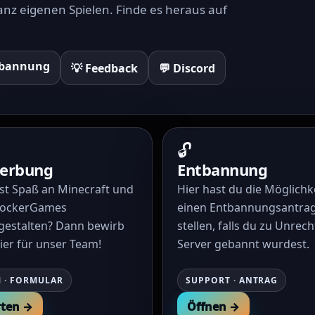
nz eigenen Spielen. Finde es heraus auf
tbannung
💡 Feedback
💬 Discord
🔓
erbung
Entbannung
st Spaß an Minecraft und
Hier hast du die Möglichk
ZockerGames
einen Entbannungsantrag
gestalten? Dann bewirb
stellen, falls du zu Unrec
ier für unser Team!
Server gebannt wurdest.
 · FORMULAR
SUPPORT · ANTRAG
rten →
Öffnen →