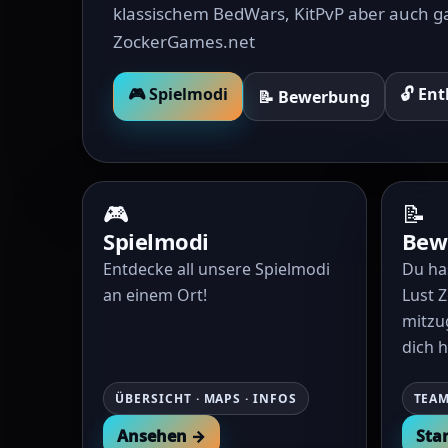
klassischem BedWars, KitPvP aber auch ga
ZockerGames.net
🎮 Spielmodi
🔓 En
📝 Bewerbung
🎮
📝
Spielmodi
Bew
Entdecke all unsere Spielmodi
Du ha
an einem Ort!
Lust 
mitzu
dich h
ÜBERSICHT · MAPS · INFOS
TEAM
Ansehen →
Sta