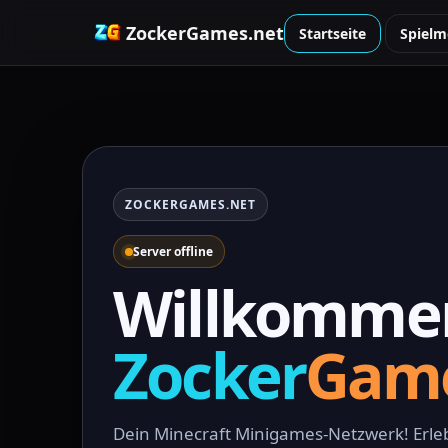
ZockerGames.net
Startseite
Spielm
ZOCKERGAMES.NET
Server offline
Willkomme
Zocker
Gam
Dein Minecraft Minigames-Netzwerk! Erleb