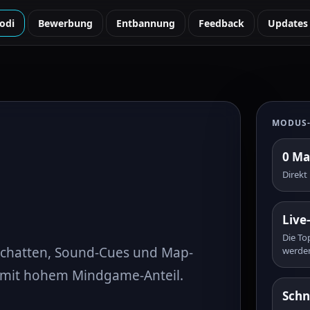
odi
Bewerbung
Entbannung
Feedback
Updates
MODUS-
0 Ma
Direkt
Live-
Die To
& Schatten, Sound-Cues und Map-
werde
n mit hohem Mindgame-Anteil.
Schn